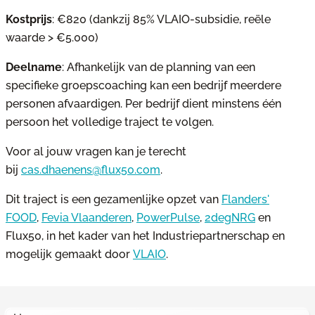
Kostprijs
: €820 (dankzij 85% VLAIO-subsidie, reële
waarde > €5.000)
Deelname
: Afhankelijk van de planning van een
specifieke groepscoaching kan een bedrijf meerdere
personen afvaardigen. Per bedrijf dient minstens één
persoon het volledige traject te volgen.
Voor al jouw vragen kan je terecht
bij
cas.dhaenens@flux50.com
.
Dit traject is een gezamenlijke opzet van
Flanders'
FOOD
,
Fevia Vlaanderen
,
PowerPulse
,
2degNRG
en
Flux50, in het kader van het Industriepartnerschap en
mogelijk gemaakt door
VLAIO
.